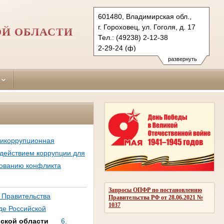
601480, Владимирская обл.,
г. Гороховец, ул. Гоголя, д. 17
ОЙ ОБЛАСТИ
Тел.: (49238) 2-12-38
2-29-24 (ф)
gorohovecky.wld@sudrf.ru
развернуть
тикоррупционная
одействием коррупции для
рованию конфликта
Запросы ОПФР по постановлению
 Правительства
Правительства РФ от 28.06.2021 №
1037
де Российской
рской области
6.