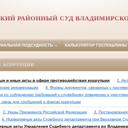
КИЙ РАЙОННЫЙ СУД ВЛАДИМИРСК
РИАЛЬНАЯ ПОДСУДНОСТЬ
КАЛЬКУЛЯТОР ГОСПОШЛИНЫ
Е КОРРУПЦИИ
ые и иные акты в сфере противодействия коррупции
2. Ан
еские рекомендации
4. Формы документов, связанных с против
ия по соблюдению требований к служебному поведению и урегули
 связь для сообщений о фактах коррупции
2. Указы Президента Российской Федерации
3. Постановления
4. Нормативные акты Судебного департамента при Верховном Су
ивные акты Управления Судебного департамента во Владими