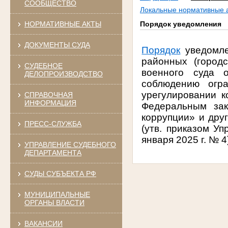
СООБЩЕСТВО
Локальные нормативные 
НОРМАТИВНЫЕ АКТЫ
Порядок уведомления
ДОКУМЕНТЫ СУДА
Порядок
уведомле
районных (городс
СУДЕБНОЕ
военного суда о
ДЕЛОПРОИЗВОДСТВО
соблюдению огр
урегулировании к
СПРАВОЧНАЯ
ИНФОРМАЦИЯ
Федеральным за
коррупции» и дру
ПРЕСС-СЛУЖБА
(утв. приказом У
января 2025 г. № 4
УПРАВЛЕНИЕ СУДЕБНОГО
ДЕПАРТАМЕНТА
СУДЫ СУБЪЕКТА РФ
МУНИЦИПАЛЬНЫЕ
ОРГАНЫ ВЛАСТИ
ВАКАНСИИ